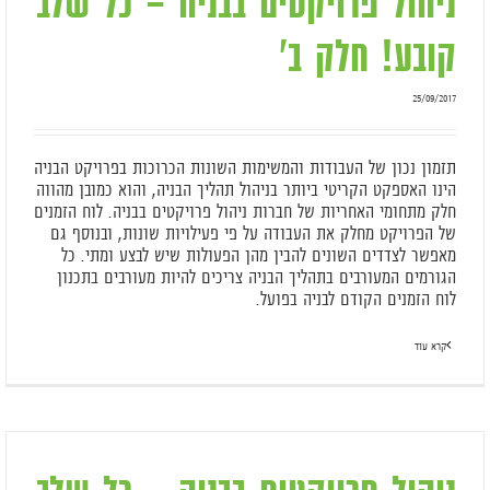
ניהול פרויקטים בבניה – כל שלב
קובע! חלק ב'
25/09/2017
תזמון נכון של העבודות והמשימות השונות הכרוכות בפרויקט הבניה
הינו האספקט הקריטי ביותר בניהול תהליך הבניה, והוא כמובן מהווה
חלק מתחומי האחריות של חברות ניהול פרויקטים בבניה. לוח הזמנים
של הפרויקט מחלק את העבודה על פי פעילויות שונות, ובנוסף גם
מאפשר לצדדים השונים להבין מהן הפעולות שיש לבצע ומתי. כל
הגורמים המעורבים בתהליך הבניה צריכים להיות מעורבים בתכנון
לוח הזמנים הקודם לבניה בפועל.
קרא עוד