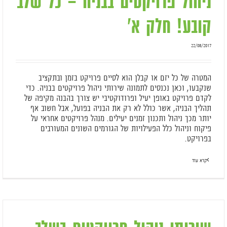
ניהול פרויקטים בבניה – כל שלב
קובע! חלק א'
22/08/2017
המטרה של כל יזם או קבלן הוא לסיים פרויקט בזמן ובתקציב
שנקבעו, וכאן נכנסים לתמונה שירותי ניהול פרויקטים בבניה. כדי
לקדם פרויקט באופן יעיל ופרודוקטיבי יש צורך בהבנה מקיפה של
תהליך הבניה, אשר כולל לא רק את הבניה בפועל, אבל חשוב אף
יותר מכך ניהול ותכנון זמנים יעילים. מנהל פרויקטים אחראי על
פיקוח וניהול כלל הפעילויות של הגורמים השונים המעורבים
בפרויקט.
קרא עוד