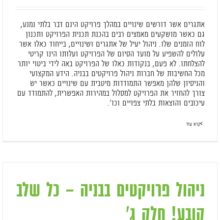
אתגרים אשר דורשים שינויים במהלך פרויקט הינם דבר בלתי נמנע,
גם כאשר מושקעים מאמצים רבים בהכנת תכנית הפרויקט ותכנון
לוח הזמנים שלו. ניהול יעיל של אתגרים ושינויים, בייחוד כאלו אשר
עלולים להשפיע על מועד הסיום של הפרויקט ועלותו הינו קריטי
להצלחתו. לא פעם, בנקודות כאלו של הפרויקט באה לידי ביטוי יותר
מכל החשיבות של חברות ניהול פרויקטים בבניה. הידע המקצועי
והניסיון שלהן מאפשר התמודדות מיטבית עם שינויים כאשר יש
צורך להחזיר את הפרויקט למסלול במהירות האפשרית, להתמודד עם
עיכובים והוצאות בלתי צפויים וכו'.
קרא עוד
ניהול פרויקטים בבניה – כל שלב
קובע! חלק ג'