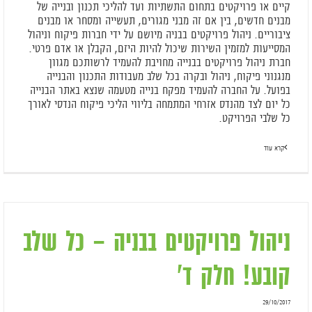
קיים או פרויקטים בתחום התשתיות ועד להליכי תכנון ובנייה של
מבנים חדשים, בין אם זה מבני מגורים, תעשייה ומסחר או מבנים
ציבוריים. ניהול פרויקטים בבניה מיושם על ידי חברות פיקוח וניהול
המסייעות למזמין השירות שיכול להיות היזם, הקבלן או אדם פרטי.
חברת ניהול פרויקטים בבנייה מחויבת להעמיד לרשותכם מגוון
מנגנוני פיקוח, ניהול ובקרה בכל שלב מעבודות התכנון והבנייה
בפועל. על החברה להעמיד מפקח בנייה מטעמה שנצא באתר הבנייה
כל יום לצד מהנדס אזרחי המתמחה בליווי הליכי פיקוח הנדסי לאורך
כל שלבי הפרויקט.
קרא עוד
ניהול פרויקטים בבניה – כל שלב
קובע! חלק ד'
29/10/2017