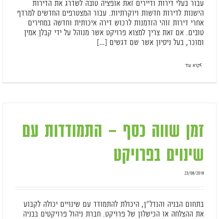
עבור בעלי דירות ודיירים זאת אופציה טובה לשדרג את הדירות
הישנות לדירות חדשות ויוקרתיות. עבור המצטרפים החדשים למרדף
אחרי דירות זוהי הזדמנות לרכוש דירה איכותית וחדשה במחירים
טובים. אם זאת צריך למצוא פרויקט אשר מנוהל על ידי קבלן אמין
ומוכר, בעל ניסיון אשר שם דגשים […]
קרא עוד
זמן שווה כסף – התמודדות עם
שינוים בפרויקט
23/08/2018
בתחום הבניה והנדל"ן, היכולת להתמודד עם שינויים יכולה לקבוע
את ההצלחה או הכישלון של פרויקט. חברת ניהול פרויקטים בבניה