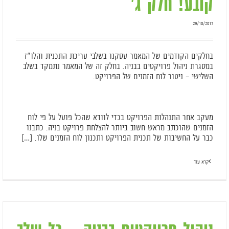
קובע! חלק ג'
29/10/2017
בחלקים הקודמים של המאמר עסקנו בשלבי עריכת התכנית והלו"ז
במסגרת ניהול פרויקטים בבניה. בחלק זה של המאמר נתמקד בשלב
השלישי – ניטור לוח הזמנים של הפרויקט.
מעקב אחר התנהלות הפרויקט בכדי לוודא שהכל פועל על פי לוח
הזמנים שהוכתב מראש חשוב ביותר להצלחת פרויקט בניה. כתבנו
כבר על החשיבות של תכנית הפרויקט ותכנון לוח הזמנים שלו. […]
קרא עוד