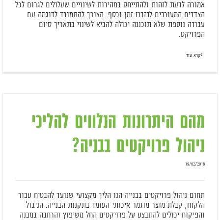
אמורה לדעת לזהות ולהתייחס במהירות לשינויים שעלולים לגרום לכל
הצדדים המעורבים לבזבוז זמן וכסף. הצורך להתמודד לדוגמה עם
עבודה נוספת שלא תוכננה יכולה להביא לשינוי בתאריך סיום
הפרויקט.
קרא עוד
מהם היתרונות הנלווים להליכי
ניהול פרויקטים בבניה?
19/02/2018
תחום ניהול פרויקטים בבנייה הנו הליך מקצועי שנועד להבטיח עבור
הלקוח, קבלת מוצר מוגמר איכותי העומד בתקנות הבנייה. הניבול
והפיקוח יכולים להתבצע על פרויקטים החל משיפוץ והרחבה במבנה