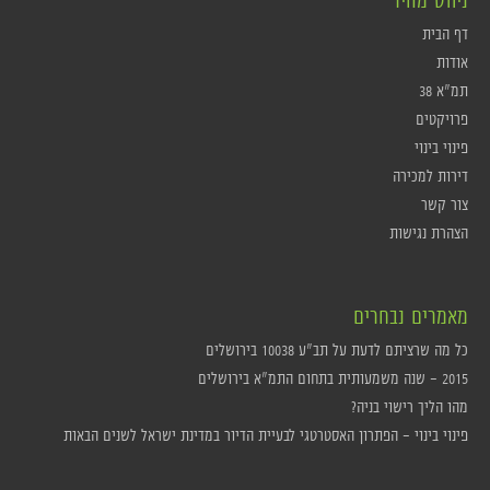
ניווט מהיר
דף הבית
אודות
תמ"א 38
פרויקטים
פינוי בינוי
דירות למכירה
צור קשר
הצהרת נגישות
מאמרים נבחרים
כל מה שרציתם לדעת על תב"ע 10038 בירושלים
2015 – שנה משמעותית בתחום התמ"א בירושלים
מהו הליך רישוי בניה?
פינוי בינוי – הפתרון האסטרטגי לבעיית הדיור במדינת ישראל לשנים הבאות