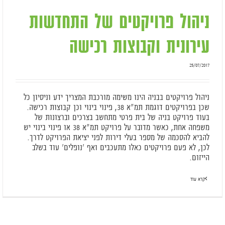
ניהול פרויקטים של התחדשות
עירונית וקבוצות רכישה
25/07/2017
ניהול פרויקטים בבניה הינו משימה מורכבת המצריך ידע וניסיון כל
שכן בפרויקטים דוגמת תמ"א 38, פינוי בינוי וכן קבוצות רכישה.
בעוד פרויקט בניה של בית פרטי מתחשב בצרכים וברצונות של
משפחה אחת, כאשר מדובר על פרויקט תמ"א 38 או פינוי בינוי יש
להביא להסכמה של מספר בעלי דירות לפני יציאת הפרויקט לדרך.
לכן, לא פעם פרויקטים כאלו מתעכבים ואף 'נופלים' עוד בשלב
הייזום.
קרא עוד