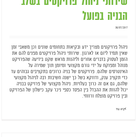
שירותי ניהול פרויקטים בשלב
הבניה בפועל
30/07/2017
ניהול פרויקטים מצריך ידע ובקיאות בתחומים שונים וכן משאבי זמן
שאין תמיד ליזם או לארגון. שירותי ניהול פרויקטים מפנים להם את
הזמן לעסוק בדברים אחרים וליהנות מראש שקט בידיעה שהפרויקט
מנוהל ומפוקח על ידי גורם מקצועי ומיומן תוך שמירה על
האינטרסים שלהם. פרויקטים של בניה כרוכים בתקציבים גבוהים עד
כדי תקציב ענק, ודווקא בשל כך ישנה חשיבות רבה לניהול מקצועי
שלהם, גם אם זה כרוך בעלויות. ניהול מקצועי של פרויקט בבניה
יכול להוות את ההבדל בין הפסד כספי ניכר עקב כישלון של הפרויקט
ובין פרויקט מוצלח ורווחי.
קרא עוד