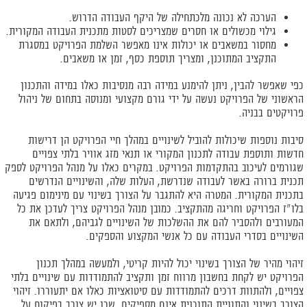
הערכה לא נכונה מלכתחילה של היקף העבודה הדרוש.
גילוי מכשולים או חסרים שמצריכים לסטות מתכנית העבודה המקורית.
מחסור במשאבים או יכולות אינו מאפשר השלמת הפרויקט במסגרת
התקציב המתוכנן, ומצריך תוספת כסף, זמן או משאבים.
כפי שאפשר להבין, ניתן להימנע במידה רבה מנסיבות כאלו במידה והתכנון
הראשוני של הפרויקט נעשה על ידי גורם מקצועי ומנוסה בתחום של ניהול
פרויקטים בבניה.
סיבות נוספות שיכולות להוביל לשינויים במהלך חיי הפרויקט הן דרישות
חדשות ותוספת עבודה לתכנון המקורי או תנאי מזג אוויר בלתי צפויים
שגורמים לעיכוב בהתקדמות הפרויקט. במקרים כאלו על מנהל הפרויקט לספק
תכנית ברורה באשר לעבודה שנדרשת, העלות שלה, והשינויים הנדרשים
בתכנית המקורית. המטרה היא להתגבר על הצורך בשינוי עם מינימום פגיעה
בלו"ז הפרויקט וחריגה מהתקציב. כמובן מנהל הפרויקט צריך לעדכן את כל
המעורבים ולהסביר להם את ההשלכות של השינויים לגביהם, ולתאם את
השינויים בסדרי העבודה עם כל אנשי המקצוע והספקים.
זיהוי מהיר של הצורך בשינוי יכול להיות קריטי, ולמעשה במהלך תכנון
הפרויקט יש לקחת בחשבון מרווח זמן ותקציב להתמודדות עם שינויים בלתי
צפויים, ולהתוות דרכים להתמודדות עם סיטואציות כאלו אם יתעוררו. זיהוי
הצורך בשינוי והתוויית התוכנית אינם מספיקים, שכן יש צורך בפיקוח על