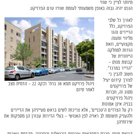
מיותר לציין כי שווי
הנכס יהיה גבוה באופן משמעותי לעומת שוויו טרם הפרויקט.
לאורך כל שלבי
הפרויקט, כלל
הדיירים נהנו
מליווי ומענה
מקצועיים, וזאת
הודות למחלקה
הייחודית של
קבוצת מנוס –
"הדייר במרכז".
חשוב להבין כי
לצורך קידום יעיל
ניהול פרויקט תמא 38 ברח' רבקה 22 – הדמית מצב
של פרויקטים
לאחר סיום
מסוג זה, חברות
ניהול פרויקטים
בבניה אינן אמונות
רק על הצדדים ה'טכניים', אלא צריכות לשים בראש מעייניהן את הדיירים
ולהעניק תשומת לב ראויה לפן האנושי – בעלי הדירות עבורן הן מספקות את
שירותיהן.
קבוצת מנוס, חברת התחדשות עירונית בירושלים והסביבה, מקדמת עשרות