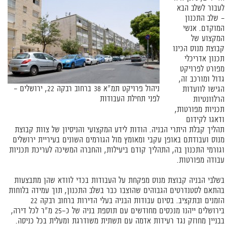
לעבור לשלב הבא
– שלב התכנון
המוקדם. אנשי
המקצוע של
קבוצת מנוס הכינו
תכנון אדריכלי
מפורט לפרויקט
גדול ומורכב זה,
ניהול פרויקט תמ"א 38 ברחוב רבקה 22, ירושלים –
הגישו לוועדות
לפני תחילת העבודות
הרלוונטיות
תכניות מפורטות,
ודאגו לקידום
תהליך קבלת היתרי הבניה. הודות לידע המקצועי והניסיון של צוות קבוצת
מנוס ועבודתם באופן עקבי ומאומץ מול הגורמים השונים בעיריית ירושלים
וגורמי התכנון בה, התהליך קודם ביעילות, והחברה המשיכה לעריכת תכניות
עבודה מפורטות.
בשלבי הבניה קבוצת מנוס מפקחת על העבודות בכדי לוודא שהן מתבצעות
בהתאם לסטנדרטים הגבוהים שהוצבו כבר בשלב התכנון, תוך עמידה בלוחות
הזמנים ובתקציב. בסיום עבודות הבניה בעלי הדירות ברחוב רבקה 22
בירושלים ייהנו מנכסים מחודשים עם תוספת בניה של כ-25 מ"ר לכל דירה,
בבניין מחוזק נגד רעידות אדמה עם תשתית משודרגת ומעלית בכל כניסה.