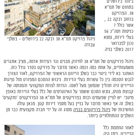
ביותר בירושלים
בתחום של תמ"א
38. הפרויקט
ברחוב רבקה 22 ,
אשר כולל 7
כניסות וסה"כ 56
בעלי דירות, נמצא
ניהול פרויקט תמ"א 38 רבקה 22 בירושלים – בשלבי
נכון לפברואר
עבודה
2017 בשלבי בניה.
ניהול פרויקטים של תמ"א 38 לחיזוק מבנים נגד רעידות אדמה, מציב אתגרים
משמעותיים, על אחת כמה וכמה כאשר מדובר על פרויקט בסדר גודל כזה.
האתגר בא לידי ביטוי כבר בשלב הייזום הראשוני של הפרויקט, לאור הצורך
לגבש הסכמה בין כל עשרות בעלי הדירות. גיבוש ההסכם המפורט מול נציגות
הדיירים היה תהליך שנמשך מעל לשנה. הודות לצוות המקצועי והמנוסה של
קבוצת מנוס, גובש הסכם ששמר על האינטרסים של כלל בעלי הדירות באופן
מיטבי. יש לציין שפעמים רבות בפרויקטים של תמ"א 38 הפרויקטים 'נתקעים'
בשלב זה אף כאשר מדובר על בניין בעל מספר דירות קטן. מכאן עולה
החשיבות של
ניהול פרויקטים בבניה
מסוג זה על ידי חברה מקצועית כבר מן
השלבים ההתחלתיים ביותר.
לאחר החתמת כלל
הדיירים, ניתן היה