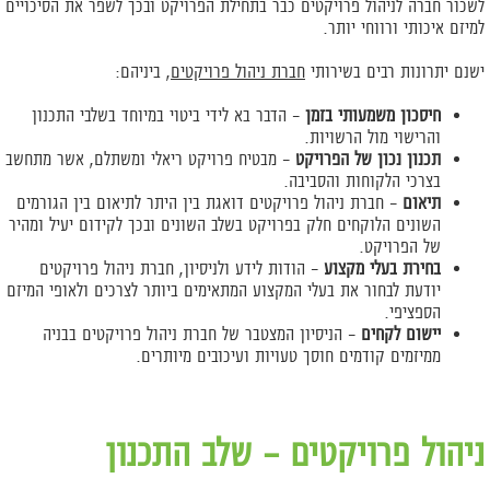
לשכור חברה לניהול פרויקטים כבר בתחילת הפרויקט ובכך לשפר את הסיכויים
למיזם איכותי ורווחי יותר.
ישנם יתרונות רבים בשירותי
חברת ניהול פרויקטים
, ביניהם:
חיסכון משמעותי בזמן
– הדבר בא לידי ביטוי במיוחד בשלבי התכנון
והרישוי מול הרשויות.
תכנון נכון של הפרויקט
– מבטיח פרויקט ריאלי ומשתלם, אשר מתחשב
בצרכי הלקוחות והסביבה.
תיאום
– חברת ניהול פרויקטים דואגת בין היתר לתיאום בין הגורמים
השונים הלוקחים חלק בפרויקט בשלב השונים ובכך לקידום יעיל ומהיר
של הפרויקט.
בחירת בעלי מקצוע
– הודות לידע ולניסיון, חברת ניהול פרויקטים
יודעת לבחור את בעלי המקצוע המתאימים ביותר לצרכים ולאופי המיזם
הספציפי.
יישום לקחים
– הניסיון המצטבר של חברת ניהול פרויקטים בבניה
ממיזמים קודמים חוסך טעויות ועיכובים מיותרים.
ניהול פרויקטים – שלב התכנון