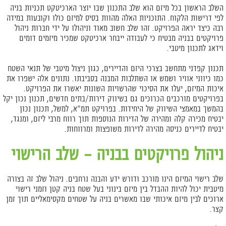
השלב הראשון בכל מיזם הוא שלב התכנון שבו יוצר הארכיטקט תכניות בניה
לפי דרישות הלקוח. התוכניות האלה מהוות בסיס למיזם כולו וקובעות במידה
רבה כיצד יראה הפרויקט. זהו שלב חשוב מאוד וניהולו על ידי חברות
ניהול
פרויקטים בבניה
מבטיח כי לעבודה ייבחר ארכיטקט שמכיר מיזמים דומים
וידאג לתכנון מיטבי.
תכנון קפדני מתחשב בצרכי היזם והדיירים, כגון ניצול מיטבי של תנאי השטח
כמו כיווני אוויר ושמש או השתלבות המבנה בסביבתו. נתונים אלה ישפרו את
איכות המיזם, יעלו את הסיכוי שהרשויות השונות יאשרו את הפרויקט.
בפרויקטים מורכבים הכרוכים גם בשיווק דירות/בתים חדשים, תכנון נכון יקל
בהמשך במאמצי השיווק של היחידות. בפרויקט תמ"א, למשל, תכנון נכון
יבטיח מכירה קלה ומהירה של הדירות הנוספות תוך רווח מרבי ליזם, ומנגד,
יבטיח לדיירים כניסה מהירה לדירות משופצות ומרווחות.
ניהול פרויקטים בבניה – שלב הרישוי
שלב רישוי המיזם הינו מורכב ודורש ידע והבנה נרחבים. ניהול שלב זה בצורה
מיטבית יכול להיות ההבדל בין מיזם בינוני בעל שטח בניה קטן וזמני רישוי
ארוכים לבין מיזם איכותי שבו מאשרים בניה על שטחים מקסימאליים תוך זמן
קצר.