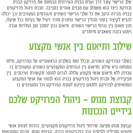
שלב הרישוי עובר דרך ועדת הבניה העירונית הבוחנת את פרויקט הבניה
ובודקת כיצד הוא משתלב עם מבנים אחרים בסביבה. חברת ניהול פרויקטים
בבניה מכירה היטב את כל שלבי הרישוי השונים והגורמים המעורבים וכך יכולה
להביא לקיצור בזמני תהליך הרישוי ופתרון מהיר ויעיל של בעיות ככל שיעלו,
תוך תאום בין גורמי הרישוי השונים. תיאום נכון יחסוך זמן ועלויות אגרה
וימנע בזבוז משאבים מיותרים.
שילוב ותיאום בין אנשי מקצוע
בשלבי הפרויקט השונים, ובכלל זאת בשלבים הראשוניים של הפרויקט, מילת
המפתח היא שילוב ותיאום בין הגורמים המקצועיים השונים המעורבים בו.
עבודה ללא תיאום אנשי מקצוע עלולה לגרום לחוסר תקשורת ועיכובים. בין
תפקידיה של חברת ניהול פרויקטים בבניה הוא לבחור את אנשי המקצוע
המתאימים לפרויקט ולתאם ביניהם לטובת הפרויקט וכל המעורבים בו
קבוצת מנוס – ניהול הפרויקט שלכם
בידיים הנכונות
קבוצת מנוס מציעה שירותי ניהול פרויקטים מקצועיים. הודות לצוות אנשי
מקצוע מובילים ולניסיון הרב בפרויקטים בבניה, קבוצת מנוס, חברת
התחדשות