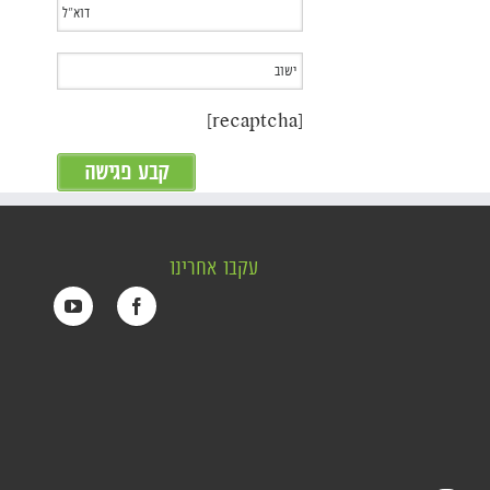
[recaptcha]
עקבו אחרינו