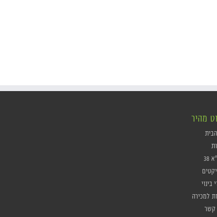
וט מהיר
הבית
ות
 38
יקטים
י בינוי
ות למכירה
 קשר