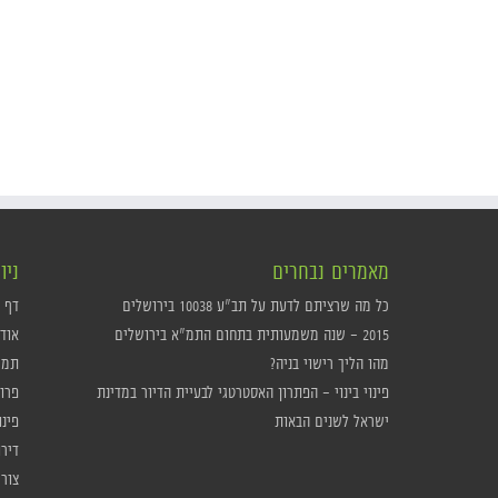
מאמרים נבחרים
ניו
כל מה שרציתם לדעת על תב"ע 10038 בירושלים
דף 
2015 – שנה משמעותית בתחום התמ"א בירושלים
אוד
מהו הליך רישוי בניה?
תמ"א
פינוי בינוי – הפתרון האסטרטגי לבעיית הדיור במדינת
פרו
ישראל לשנים הבאות
פינו
דיר
צור