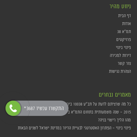
ניווט מהיר
דף הבית
אודות
תמ"א 38
פרויקטים
פינוי בינוי
דירות למכירה
צור קשר
הצהרת נגישות
מאמרים נבחרים
כל מה שרציתם לדעת על תב"ע 10038 בירושלים
*התקשרו עכשיו 3687
2015 – שנה משמעותית בתחום התמ"א בירושלים
מהו הליך רישוי בניה?
פינוי בינוי – הפתרון האסטרטגי לבעיית הדיור במדינת ישראל לשנים הבאות