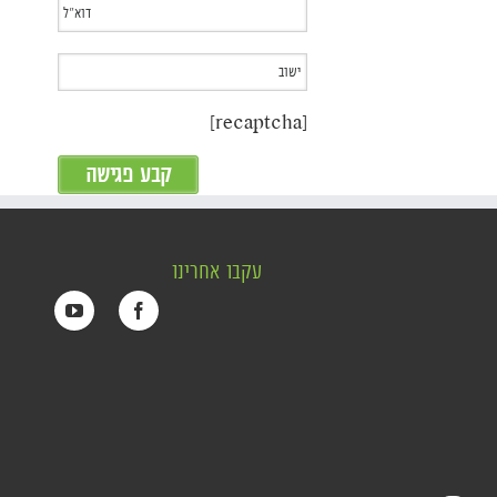
[recaptcha]
עקבו אחרינו