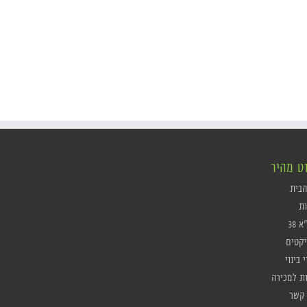
וט מהיר
הבית
ות
 38
יקטים
י בינוי
ות למכירה
 קשר