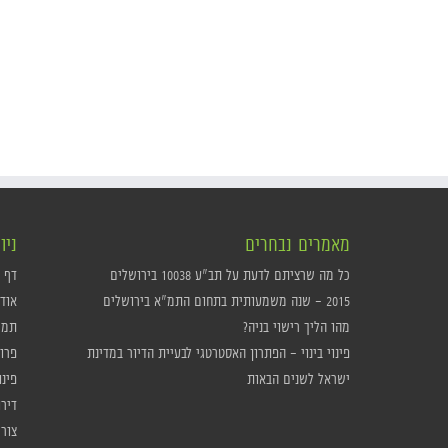
מאמרים נבחרים
ניו
כל מה שרציתם לדעת על תב"ע 10038 בירושלים
דף 
2015 – שנה משמעותית בתחום התמ"א בירושלים
אוד
מהו הליך רישוי בניה?
תמ"א
פינוי בינוי – הפתרון האסטרטגי לבעיית הדיור במדינת
פרו
ישראל לשנים הבאות
פינו
דיר
צור