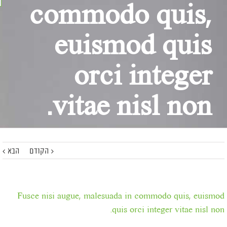
commodo quis,
euismod quis
orci integer
vitae nisl non.
הקודם
הבא
Fusce nisi augue, malesuada in commodo quis, euismod
quis orci integer vitae nisl non.