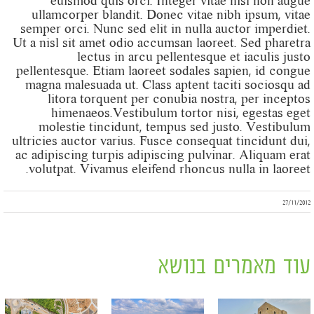
euismod quis orci. Integer vitae nisl non augue
ullamcorper blandit. Donec vitae nibh ipsum, vitae
semper orci. Nunc sed elit in nulla auctor imperdiet.
Ut a nisl sit amet odio accumsan laoreet. Sed pharetra
lectus in arcu pellentesque et iaculis justo
pellentesque. Etiam laoreet sodales sapien, id congue
magna malesuada ut. Class aptent taciti sociosqu ad
litora torquent per conubia nostra, per inceptos
himenaeos.Vestibulum tortor nisi, egestas eget
molestie tincidunt, tempus sed justo. Vestibulum
ultricies auctor varius. Fusce consequat tincidunt dui,
ac adipiscing turpis adipiscing pulvinar. Aliquam erat
volutpat. Vivamus eleifend rhoncus nulla in laoreet.
27/11/2012
עוד מאמרים בנושא