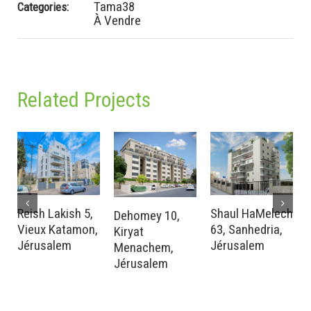
Tama38
Categories:
À Vendre
Related Projects
Reish Lakish 5,
Shaul HaMelech
Dehomey 10,
Vieux Katamon,
63, Sanhedria,
Kiryat
Jérusalem
Jérusalem
Menachem,
Jérusalem