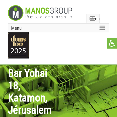
Menu
Menu
Bar Yohai
18,
Katamon,
Jérusalem