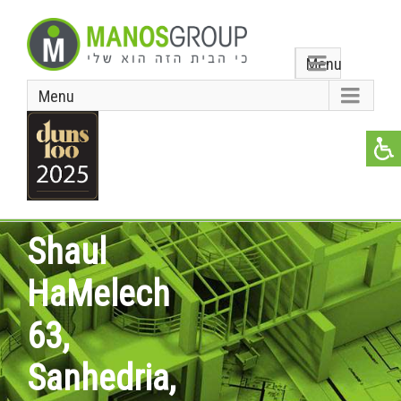
Menu
Menu
Shaul
HaMelech
63,
Sanhedria,