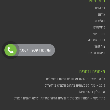
ניווט מהיר
דף הבית
אודות
תמ"א 38
פרויקטים
פינוי בינוי
דירות למכירה
צור קשר
*התקשרו עכשיו 3687
הצהרת נגישות
מאמרים נבחרים
כל מה שרציתם לדעת על תב"ע 10038 בירושלים
2015 – שנה משמעותית בתחום התמ"א בירושלים
מהו הליך רישוי בניה?
פינוי בינוי – הפתרון האסטרטגי לבעיית הדיור במדינת ישראל לשנים הבאות