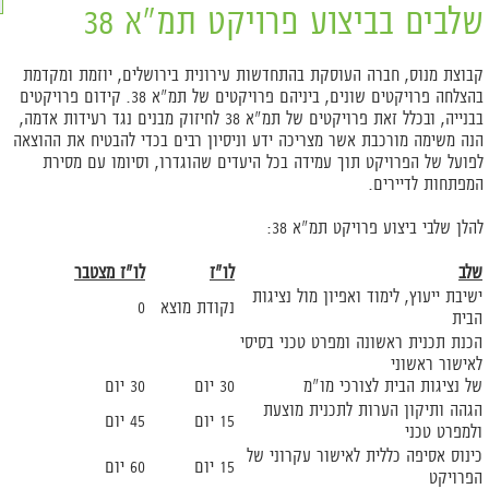
שלבים בביצוע פרויקט תמ"א 38
קבוצת מנוס, חברה העוסקת בהתחדשות עירונית בירושלים, יוזמת ומקדמת
בהצלחה פרויקטים שונים, ביניהם פרויקטים של תמ"א 38. קידום פרויקטים
בבנייה, ובכלל זאת פרויקטים של תמ"א 38 לחיזוק מבנים נגד רעידות אדמה,
הנה משימה מורכבת אשר מצריכה ידע וניסיון רבים בכדי להבטיח את ההוצאה
לפועל של הפרויקט תוך עמידה בכל היעדים שהוגדרו, וסיומו עם מסירת
המפתחות לדיירים.
להלן שלבי ביצוע פרויקט תמ"א 38:
שלב
לו"ז
לו"ז מצטבר
ישיבת ייעוץ, לימוד ואפיון מול נציגות
נקודת מוצא
0
הבית
הכנת תכנית ראשונה ומפרט טכני בסיסי
לאישור ראשוני
של נציגות הבית לצורכי מו"מ
30 יום
30 יום
הגהה ותיקון הערות לתכנית מוצעת
15 יום
45 יום
ולמפרט טכני
כינוס אסיפה כללית לאישור עקרוני של
15 יום
60 יום
הפרויקט