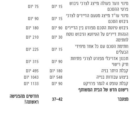
מינוי וועד פעולה מייצג לצרכי גיבוש
15 יום
75 יום
פרטי ההסכם
מינוי עו"ד מייצג מטעם הדיירים לצרכי
15 יום
90 יום
גיבוש הסכם
גיבוש טיוטת הסכם מפורט בין הדיירים
90 יום
180 יום
הגהות דיירים על הטיוטא וגיבוש נוסח
30 יום
210 יום
לחתימה
חתימת הסכם עם כל אחד מיחידי
15 יום
225 יום
הבעלים
תכנון אדריכלי מפורט לצרכי פתיחת
90 יום
315 יום
תיק רישוי
קבלת היתר בניה
180 יום
495 יום
ביצוע עבודות בנייה
548 יום
1043 יום
קבלת טופס 4 לגמר פרויקט
90 יום
1133 יום
רישום חדש של הבית המשותף
חודשים מהפגישה
מצטבר
37-42
ראשונה!