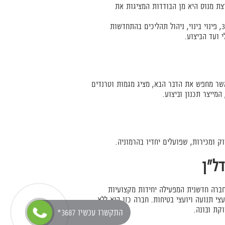
צת מנוס היא מן הבודדות המציגות את
הבסיס: התמחות בקשת תחומים ייחודיים המשלבים חיזוק מבנים על פי תמ"א 38, פינוי בינוי, ניהול תהליכים בהתחדשות
 ועד הביצוע.
אשר מחפש את הדבר הבא, מציג מגמות וטרנדים
המייצר תכנון וביצוע.
וק ומכירות, שפועלים יחדיו בהרמוניה.
ל"ן
חברה חדשנית המפעילה יחידות מקצועיות
עצי תנועה ויועצי בטיחות. חברה כזו היא ללא
קת ובונה.
*התקשרו עכשיו 3687