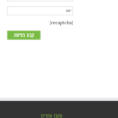
[recaptcha]
עקבו אחרינו