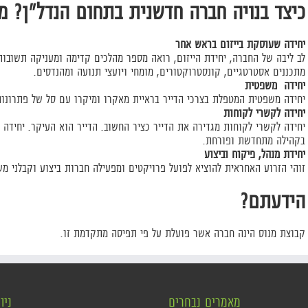
כיצד בנויה חברה חדשנית בתחום הנדל"ן? מ
יחידה שעוסקת בייזום בראש אחר
לב ליבה של החברה, יחידת הייזום, רואה מספר מהלכים קדימה ומעניקה תשובות 
מתכננים אסטרטגיים, קונסטרוקטורים, מומחי ויועצי תנועה ומהנדסים.
יחידה משפטית
יחידה משפטית המטפלת בצרכי הדייר בראיית מאקרו ומיקרו עם סל של פתרונות
יחידה לקשרי לקוחות
יחידה לקשרי לקוחות מגדירה את הדייר כציר החשוב. הדייר הוא העיקר. יחידה
בקהילה מתחדשת ופורחת.
יחידת מנהל, פיקוח וביצוע
זוהי הזרוע האחראית להוציא לפועל פרויקטים ומפעילה חברות ביצוע וקבלני מש
הידעתם?
קבוצת מנוס הינה חברה אשר פועלת על פי תפיסה מתקדמת זו.
מאמרים נבחרים
ניו