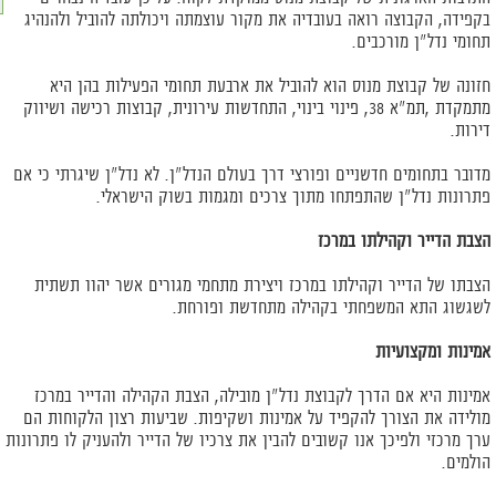
בקפידה, הקבוצה רואה בעובדיה את מקור עוצמתה ויכולתה להוביל ולהנהיג
תחומי נדל"ן מורכבים.
חזונה של קבוצת מנוס הוא להוביל את ארבעת תחומי הפעילות בהן היא
מתמקדת ,תמ"א 38, פינוי בינוי, התחדשות עירונית, קבוצות רכישה ושיווק
דירות.
מדובר בתחומים חדשניים ופורצי דרך בעולם הנדל"ן. לא נדל"ן שיגרתי כי אם
פתרונות נדל"ן שהתפתחו מתוך צרכים ומגמות בשוק הישראלי.
הצבת הדייר וקהילתו במרכז
הצבתו של הדייר וקהילתו במרכז ויצירת מתחמי מגורים אשר יהוו תשתית
לשגשוג התא המשפחתי בקהילה מתחדשת ופורחת.
אמינות ומקצועיות
אמינות היא אם הדרך לקבוצת נדל"ן מובילה, הצבת הקהילה והדייר במרכז
מולידה את הצורך להקפיד על אמינות ושקיפות. שביעות רצון הלקוחות הם
ערך מרכזי ולפיכך אנו קשובים להבין את צרכיו של הדייר ולהעניק לו פתרונות
הולמים.