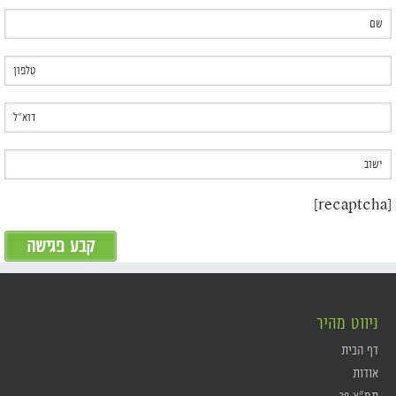
[recaptcha]
ניווט מהיר
דף הבית
אודות
תמ"א 38