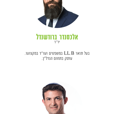
אלכסנדר ברודשנדל
יו''ר
בעל תואר LL.B במשפטים ועו"ד במקצועו.
עוסק בתחום הנדל"ן.